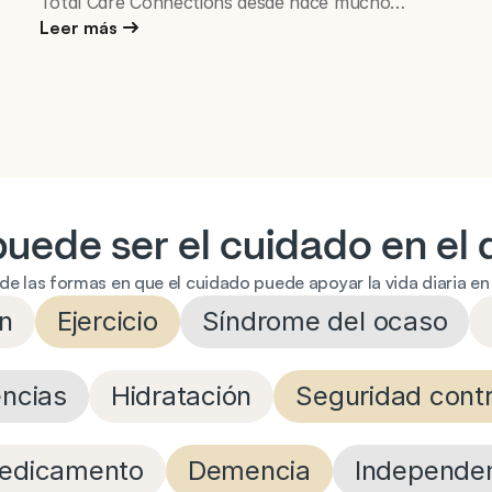
Total Care Connections desde hace mucho
tiempo. Hemos recibido permiso para compartir su
Leer más
historia, y los nombres han sido cambiados para
proteger su privacidad.
ede ser el cuidado en el d
de las formas en que el cuidado puede apoyar la vida diaria en 
ón
Ejercicio
Síndrome del ocaso
encias
Hidratación
Seguridad cont
edicamento
Demencia
Independe