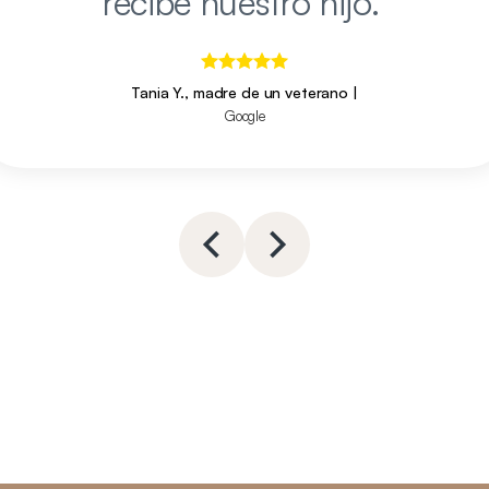
recibe nuestro hijo.
"
Tania Y., madre de un veterano
|
Google