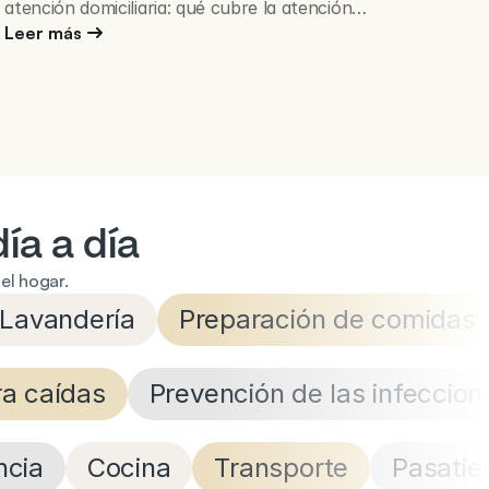
atención domiciliaria: qué cubre la atención
domiciliaria, cuánto cuesta, cómo reducir su lista y
Leer más
las preguntas que vale la pena hacer antes de
firmar.
ía a día
el hogar.
Lavandería
Preparación de comidas
ra caídas
Prevención de las infeccion
ncia
Cocina
Transporte
Pasati