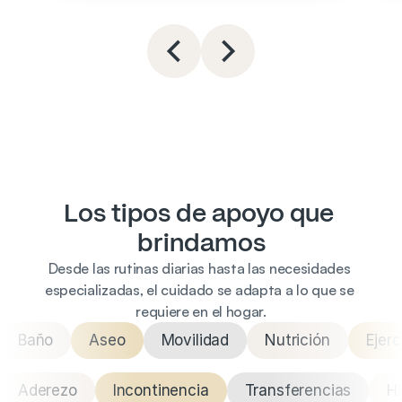
Los tipos de apoyo que 
brindamos
Desde las rutinas diarias hasta las necesidades 
especializadas, el cuidado se adapta a lo que se 
requiere en el hogar.
Baño
Aseo
Movilidad
Nutrición
Ejerc
Aderezo
Incontinencia
Transferencias
Hi