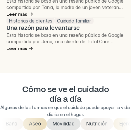
Esta historia se basa en una reseña pública de Google
compartida por Tania, la madre de un joven veterano
y cliente de Total Care Connections.
Leer más
Historias de clientes
Cuidado familiar
Una razón para levantarse
Esta historia se basa en una reseña pública de Google
compartida por Jena, una cliente de Total Care
Connections.
Leer más
Cómo se ve el cuidado
día a día
Algunas de las formas en que el cuidado puede apoyar la vida 
diaria en el hogar.
Baño
Aseo
Movilidad
Nutrición
Ejerc