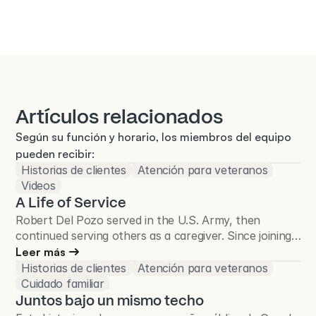
Artículos relacionados
Según su función y horario, los miembros del equipo 
pueden recibir:
Historias de clientes
Atención para veteranos
Videos
A Life of Service
Robert Del Pozo served in the U.S. Army, then
continued serving others as a caregiver. Since joining
Total Care Connections in 2018, he has cared for
Leer más
more than 50 Veterans and continues to make a
Historias de clientes
Atención para veteranos
difference in the Veteran community.
Cuidado familiar
Juntos bajo un mismo techo