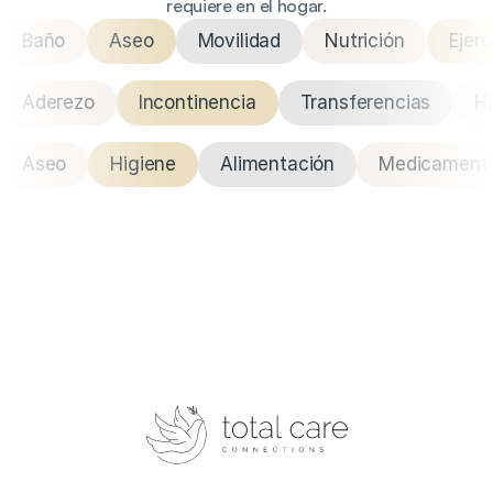
requiere en el hogar.
Baño
Aseo
Movilidad
Nutrición
Ejerc
Aderezo
Incontinencia
Transferencias
Hi
Aseo
Higiene
Alimentación
Medicament