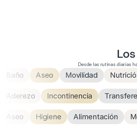
Los
Desde las rutinas diarias h
Baño
Aseo
Movilidad
Nutrici
Aderezo
Incontinencia
Transfer
Aseo
Higiene
Alimentación
M