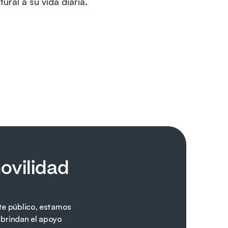
ral a su vida diaria.
vilidad 
te público, estamos 
brindan el apoyo 