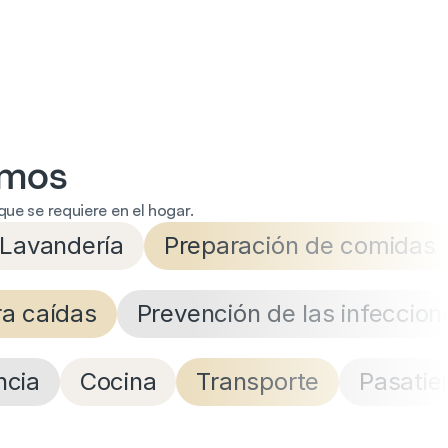
amos
que se requiere en el hogar.
Lavandería
Preparación de comidas
ra caídas
Prevención de las infeccion
ncia
Cocina
Transporte
Pasati