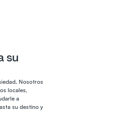
 su 
siedad. Nosotros 
s locales, 
darle a 
sta su destino y 