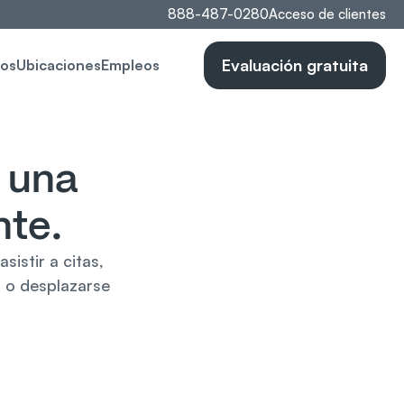
888-487-0280
Acceso de clientes
Evaluación gratuita
os
Ubicaciones
Empleos
 una 
nte.
istir a citas, 
 o desplazarse 