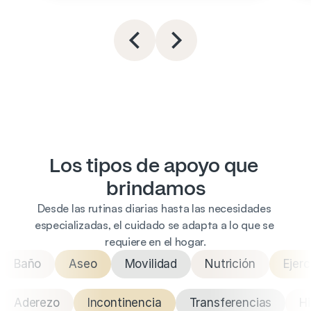
Los tipos de apoyo que 
brindamos
Desde las rutinas diarias hasta las necesidades 
especializadas, el cuidado se adapta a lo que se 
requiere en el hogar.
Baño
Aseo
Movilidad
Nutrición
Ejerc
Aderezo
Incontinencia
Transferencias
Hi